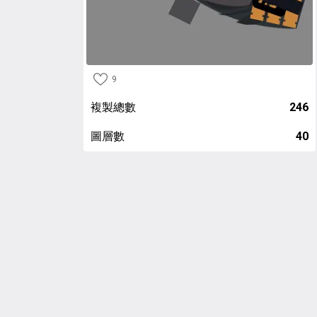
9
複製總數
246
圖層數
40