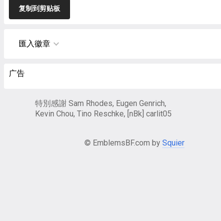
复制到剪贴板
匯入徽章
广告
特別感謝 Sam Rhodes, Eugen Genrich,
Kevin Chou, Tino Reschke, [nBk] carlit05
© EmblemsBF.com by
Squier