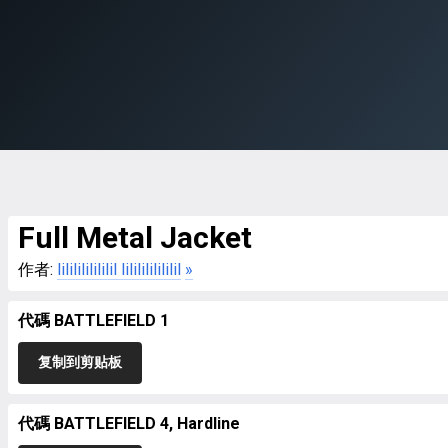
Full Metal Jacket
作者:
lililililililil lililililililil
»
代碼 BATTLEFIELD 1
复制到剪贴板
代碼 BATTLEFIELD 4, Hardline