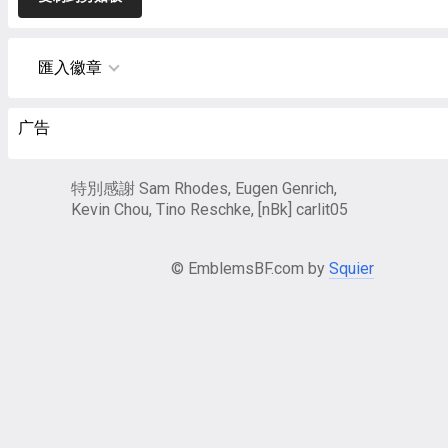
匯入徽章
广告
特別感謝 Sam Rhodes, Eugen Genrich,
Kevin Chou, Tino Reschke, [nBk] carlit05
© EmblemsBF.com by
Squier