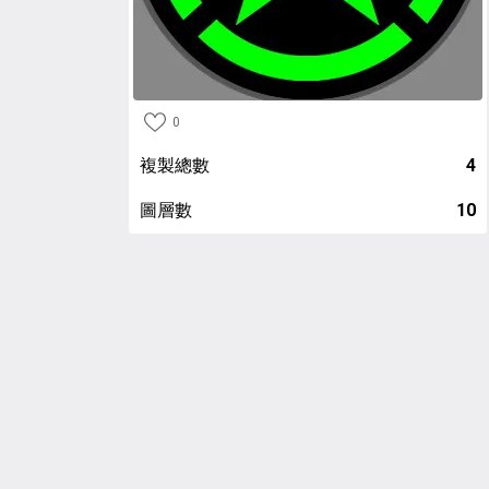
0
複製總數
4
圖層數
10