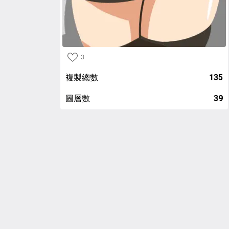
3
複製總數
135
圖層數
39