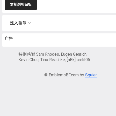
复制到剪贴板
匯入徽章
广告
特別感謝 Sam Rhodes, Eugen Genrich,
Kevin Chou, Tino Reschke, [nBk] carlit05
© EmblemsBF.com by
Squier