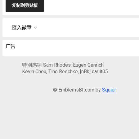
复制到剪贴板
匯入徽章
广告
特別感謝 Sam Rhodes, Eugen Genrich,
Kevin Chou, Tino Reschke, [nBk] carlit05
© EmblemsBF.com by
Squier