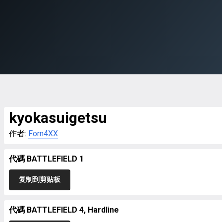
kyokasuigetsu
作者:
Forn4XX
代碼 BATTLEFIELD 1
复制到剪贴板
代碼 BATTLEFIELD 4, Hardline