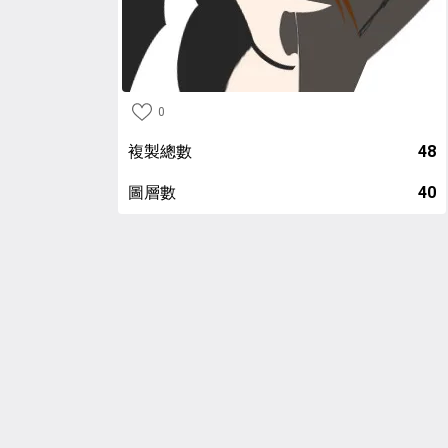
0
複製總數
48
圖層數
40