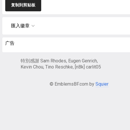
复制到剪贴板
匯入徽章
广告
特別感謝 Sam Rhodes, Eugen Genrich,
Kevin Chou, Tino Reschke, [nBk] carlit05
© EmblemsBF.com by
Squier