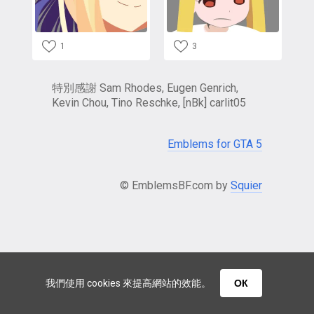
1
3
特別感謝 Sam Rhodes, Eugen Genrich,
Kevin Chou, Tino Reschke, [nBk] carlit05
Emblems for GTA 5
© EmblemsBF.com by
Squier
我們使用 cookies 來提高網站的效能。
ОК