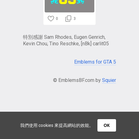
0
3
特別感謝 Sam Rhodes, Eugen Genrich,
Kevin Chou, Tino Reschke, [nBk] carlit05
Emblems for GTA 5
© EmblemsBF.com by
Squier
我們使用 cookies 來提高網站的效能。
ОК